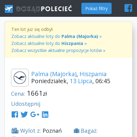
Pokaż filtry
Ten lot już się odbył.
Zobacz aktualne loty do
Palma (Majorka)
»
Zobacz aktualne loty do
Hiszpania
»
Zobacz wszystkie aktualne propozycje lotów »
Palma (Majorka)
,
Hiszpania
Poniedziałek,
13 Lipca
, 06:45
1661
Cena:
zł
Udostępnij
Wylot z:
Poznań
Bagaż: