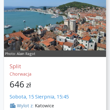
Photo:
Alain Ragot
Split
Chorwacja
646
zł
Sobota, 15 Sierpnia, 15:45
Wylot z:
Katowice