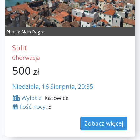
Photo:
Alain Ragot
Split
Chorwacja
500
zł
Niedziela, 16 Sierpnia, 20:35
Wylot z:
Katowice
Ilość nocy:
3
Zobacz więcej