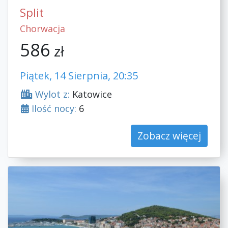
Split
Chorwacja
586
zł
Piątek, 14 Sierpnia, 20:35
Wylot z:
Katowice
Ilość nocy:
6
Zobacz więcej