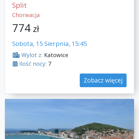
Split
Chorwacja
774
zł
Sobota, 15 Sierpnia, 15:45
Wylot z:
Katowice
Ilość nocy:
7
Zobacz więcej