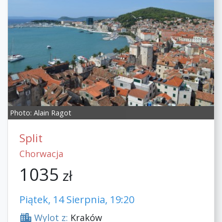
Photo:
Alain Ragot
Split
Chorwacja
1035
zł
Piątek, 14 Sierpnia, 19:20
Wylot z:
Kraków