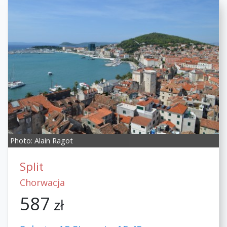
Photo:
Alain Ragot
Split
Chorwacja
587
zł