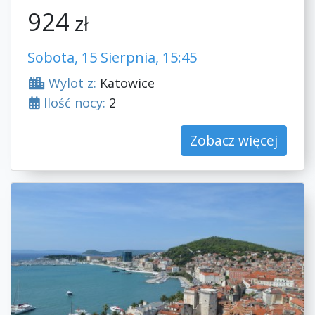
924
zł
Sobota, 15 Sierpnia, 15:45
Wylot z:
Katowice
Ilość nocy:
2
Zobacz więcej