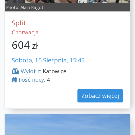
Photo:
Alain Ragot
Split
Chorwacja
604
zł
Sobota, 15 Sierpnia, 15:45
Wylot z:
Katowice
Ilość nocy:
4
Zobacz więcej