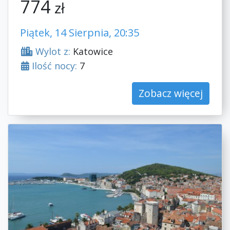
774
zł
Piątek, 14 Sierpnia, 20:35
Wylot z:
Katowice
Ilość nocy:
7
Zobacz więcej